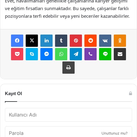
Evet, havalimanları genellikle çalışanlarına kariyer gelişimi
ve eğitim fırsatları sunmaktadır. Bu sayede, çalışanlar farklı
pozisyonlara terfi edebilir veya yeni beceriler kazanabilirler.
Facebook
X
LinkedIn
Tumblr
Pinterest
Reddit
VKontakte
Odnok
Pocket
Skype
Messenger
WhatsApp
Telegram
Viber
Line
E-Posta ile payla
Yazdır
Kayıt Ol
Unuttunuz mu?