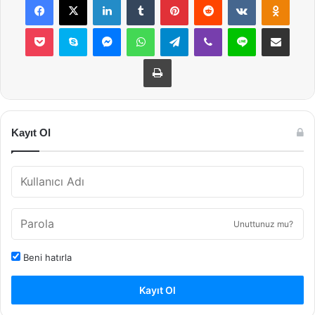
Pocket
Skype
Messenger
WhatsApp
Telegram
Viber
Line
E-Posta ile payla
Yazdır
Kayıt Ol
Unuttunuz mu?
Beni hatırla
Kayıt Ol