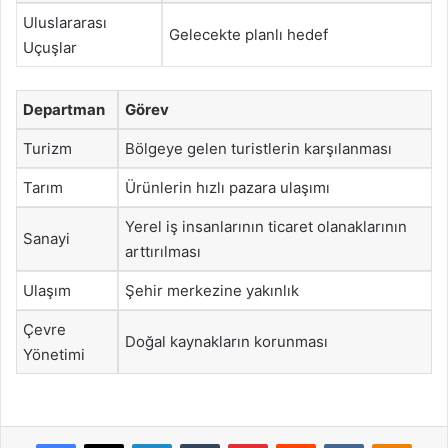
Uluslararası
Gelecekte planlı hedef
Uçuşlar
Departman
Görev
Turizm
Bölgeye gelen turistlerin karşılanması
Tarım
Ürünlerin hızlı pazara ulaşımı
Yerel iş insanlarının ticaret olanaklarının
Sanayi
arttırılması
Ulaşım
Şehir merkezine yakınlık
Çevre
Doğal kaynakların korunması
Yönetimi
Facebook
X
LinkedIn
Tumblr
Pinterest
Reddit
VKontakte
Odnok