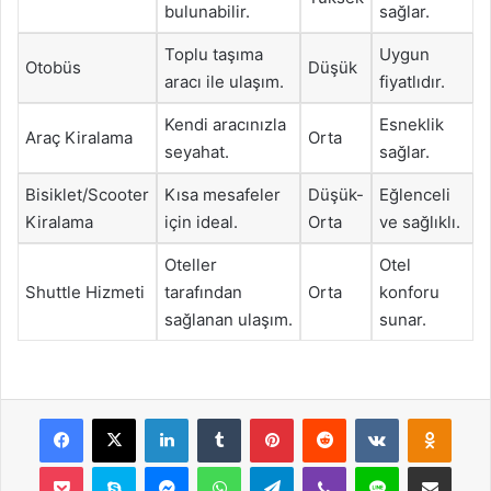
bulunabilir.
sağlar.
Toplu taşıma
Uygun
Otobüs
Düşük
aracı ile ulaşım.
fiyatlıdır.
Kendi aracınızla
Esneklik
Araç Kiralama
Orta
seyahat.
sağlar.
Bisiklet/Scooter
Kısa mesafeler
Düşük-
Eğlenceli
Kiralama
için ideal.
Orta
ve sağlıklı.
Oteller
Otel
Shuttle Hizmeti
tarafından
Orta
konforu
sağlanan ulaşım.
sunar.
Facebook
X
LinkedIn
Tumblr
Pinterest
Reddit
VKontakte
Odnok
Pocket
Skype
Messenger
WhatsApp
Telegram
Viber
Line
E-Posta ile payla