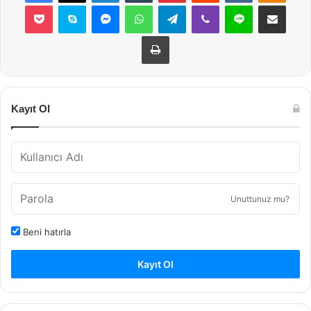
Pocket
Skype
Messenger
WhatsApp
Telegram
Viber
Line
E-Posta ile payla
Yazdır
Kayıt Ol
Unuttunuz mu?
Beni hatırla
Kayıt Ol