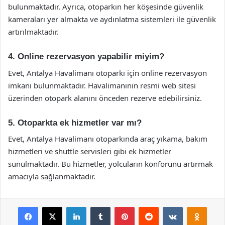
bulunmaktadır. Ayrıca, otoparkın her köşesinde güvenlik
kameraları yer almakta ve aydınlatma sistemleri ile güvenlik
artırılmaktadır.
4. Online rezervasyon yapabilir miyim?
Evet, Antalya Havalimanı otoparkı için online rezervasyon
imkanı bulunmaktadır. Havalimanının resmi web sitesi
üzerinden otopark alanını önceden rezerve edebilirsiniz.
5. Otoparkta ek hizmetler var mı?
Evet, Antalya Havalimanı otoparkında araç yıkama, bakım
hizmetleri ve shuttle servisleri gibi ek hizmetler
sunulmaktadır. Bu hizmetler, yolcuların konforunu artırmak
amacıyla sağlanmaktadır.
Facebook
X
LinkedIn
Tumblr
Pinterest
Reddit
VKontakte
Odnok