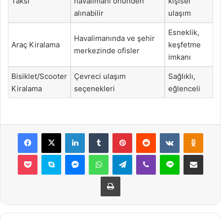
Taksi
havalimanı önünden
kişisel
alınabilir
ulaşım
Esneklik,
Havalimanında ve şehir
Araç Kiralama
keşfetme
merkezinde ofisler
imkanı
Bisiklet/Scooter
Çevreci ulaşım
Sağlıklı,
Kiralama
seçenekleri
eğlenceli
Facebook
X
LinkedIn
Tumblr
Pinterest
Reddit
VKontakte
Odnok
Pocket
Skype
Messenger
WhatsApp
Telegram
Viber
Line
E-Posta ile payla
Yazdır