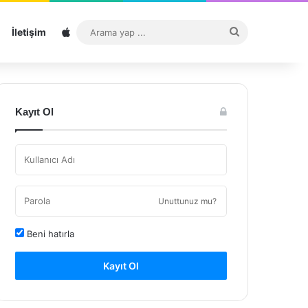
Sitemap
Arama
İletişim
yap
...
Kayıt Ol
Unuttunuz mu?
Beni hatırla
Kayıt Ol