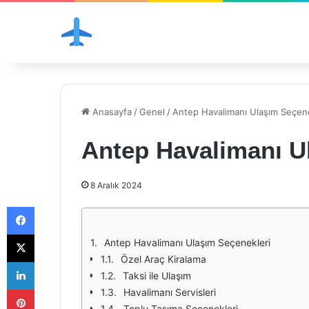
Anasayfa
/
Genel
/
Antep Havalimanı Ulaşım Seçene
Antep Havalimanı U
8 Aralık 2024
Facebook
X
Antep Havalimanı Ulaşım Seçenekleri
Özel Araç Kiralama
LinkedIn
Taksi ile Ulaşım
Pinterest
Havalimanı Servisleri
Toplu Taşıma Seçenekleri