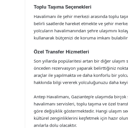
Toplu Taşıma Seçenekleri
Havalimanı ile şehir merkezi arasında toplu taş
belirli saatlerde hareket etmekte ve şehir merke
yolcuların havalimanından şehre ulaşımını kola
kullanarak bütçenizi de koruma imkanı bulabilirs
Özel Transfer Hizmetleri
Son yıllarda popülaritesi artan bir diğer ulaşım 
önceden rezervasyon yaparak belirttiğiniz noktad
araçlar ile yapılmakta ve daha konforlu bir yolc
hakkında bilgi vererek yolculuğunuzu daha keyif
Antep Havalimanı, Gaziantep’e ulaşımda birçok s
havalimanı servisleri, toplu taşıma ve özel transfe
göre değişiklik göstermektedir. Hangi ulaşım seç
kültürel zenginliklerini keşfetmek için hazır ol
anılarla dolu olacaktır.