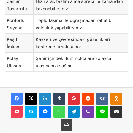
Zaman
Hızlı araç teslim alma süreci ile zamandan
Tasarrufu
kazanabilirsiniz.
Konforlu
Toplu taşıma ile uğraşmadan rahat bir
Seyahat
yolculuk yapabilirsiniz.
Keşif
Kayseri ve çevresindeki güzellikleri
İmkanı
keşfetme fırsatı sunar.
Kolay
Şehir içindeki tüm noktalara kolayca
Ulaşım
ulaşmanızı sağlar.
Facebook
X
LinkedIn
Tumblr
Pinterest
Reddit
VKontakte
Odnok
Pocket
Skype
Messenger
WhatsApp
Telegram
Viber
Line
E-Posta ile payla
Yazdır