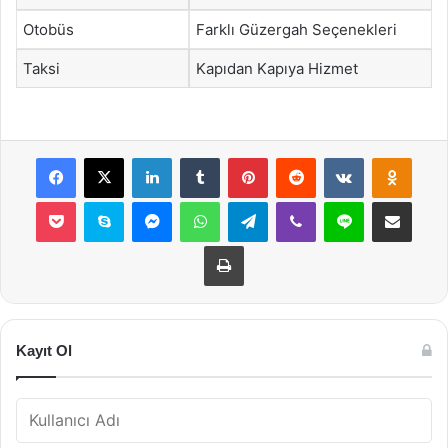
Otobüs
Farklı Güzergah Seçenekleri
Taksi
Kapıdan Kapıya Hizmet
Facebook
X
LinkedIn
Tumblr
Pinterest
Reddit
VKontakte
Odnok
Pocket
Skype
Messenger
WhatsApp
Telegram
Viber
Line
E-Posta ile payla
Yazdır
Kayıt Ol