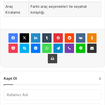
Araç
Farklı araç seçenekleri ile seyahat
Kiralama
kolaylığı.
Facebook
X
LinkedIn
Tumblr
Pinterest
Reddit
VKontakte
Odnok
Pocket
Skype
Messenger
WhatsApp
Telegram
Viber
Line
E-Posta ile payla
Yazdır
Kayıt Ol