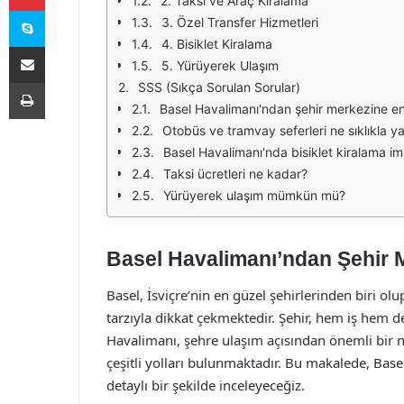
2. Taksi ve Araç Kiralama
Skype
3. Özel Transfer Hizmetleri
4. Bisiklet Kiralama
E-Posta ile paylaş
5. Yürüyerek Ulaşım
Yazdır
SSS (Sıkça Sorulan Sorular)
Basel Havalimanı'ndan şehir merkezine en 
Otobüs ve tramvay seferleri ne sıklıkla y
Basel Havalimanı'nda bisiklet kiralama im
Taksi ücretleri ne kadar?
Yürüyerek ulaşım mümkün mü?
Basel Havalimanı’ndan Şehir 
Basel, İsviçre’nin en güzel şehirlerinden biri ol
tarzıyla dikkat çekmektedir. Şehir, hem iş hem de
Havalimanı, şehre ulaşım açısından önemli bir
çeşitli yolları bulunmaktadır. Bu makalede, Bas
detaylı bir şekilde inceleyeceğiz.