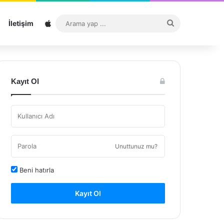
Sitemap
Arama
İletişim
yap
...
Kayıt Ol
Unuttunuz mu?
Beni hatırla
Kayıt Ol