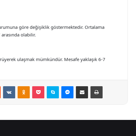
 durumuna göre değişiklik göstermektedir. Ortalama
arasında olabilir.
yürüyerek ulaşmak mümkündür. Mesafe yaklaşık 6-7
.
st
Reddit
VKontakte
Odnoklassniki
Pocket
Skype
Messenger
E-Posta ile paylaş
Yazdır