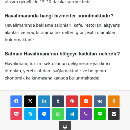
ulaşım genellikle 15-20 dakika sürmektedir.
Havalimanında hangi hizmetler sunulmaktadır?
Havalimanında bekleme salonları, kafe, restoran, alışveriş
alanları ve araç kiralama hizmetleri gibi çeşitli olanaklar
bulunmaktadır.
Batman Havalimanı’nın bölgeye katkıları nelerdir?
Havalimanı, turizm sektörünün gelişmesine yardımcı
olmakta, yerel istihdam sağlamaktadır ve bölgenin
ekonomik kalkınmasına katkıda bulunmaktadır.
Facebook
X
LinkedIn
Tumblr
Pinterest
Reddit
VKontakte
Odnok
Pocket
Skype
Messenger
WhatsApp
Telegram
Viber
Line
E-Posta ile payla
Yazdır