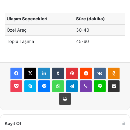
Ulaşım Seçenekleri
Süre (dakika)
Özel Araç
30-40
Toplu Taşıma
45-60
Facebook
X
LinkedIn
Tumblr
Pinterest
Reddit
VKontakte
Odnok
Pocket
Skype
Messenger
WhatsApp
Telegram
Viber
Line
E-Posta ile payla
Yazdır
Kayıt Ol