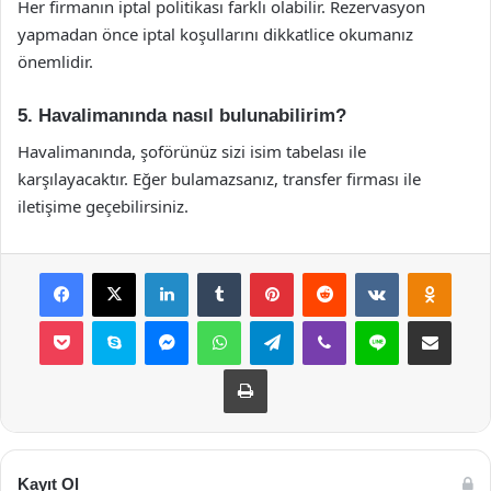
Her firmanın iptal politikası farklı olabilir. Rezervasyon
yapmadan önce iptal koşullarını dikkatlice okumanız
önemlidir.
5. Havalimanında nasıl bulunabilirim?
Havalimanında, şoförünüz sizi isim tabelası ile
karşılayacaktır. Eğer bulamazsanız, transfer firması ile
iletişime geçebilirsiniz.
Facebook
X
LinkedIn
Tumblr
Pinterest
Reddit
VKontakte
Odnok
Pocket
Skype
Messenger
WhatsApp
Telegram
Viber
Line
E-Posta ile payla
Yazdır
Kayıt Ol