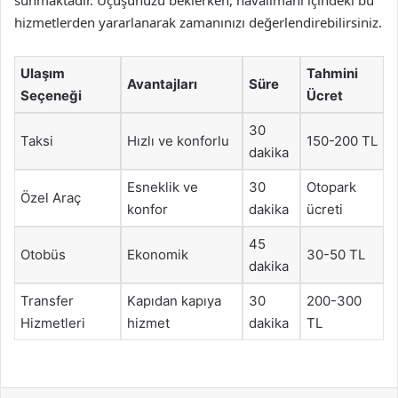
sunmaktadır. Uçuşunuzu beklerken, havalimanı içindeki bu
hizmetlerden yararlanarak zamanınızı değerlendirebilirsiniz.
Ulaşım
Tahmini
Avantajları
Süre
Seçeneği
Ücret
30
Taksi
Hızlı ve konforlu
150-200 TL
dakika
Esneklik ve
30
Otopark
Özel Araç
konfor
dakika
ücreti
45
Otobüs
Ekonomik
30-50 TL
dakika
Transfer
Kapıdan kapıya
30
200-300
Hizmetleri
hizmet
dakika
TL