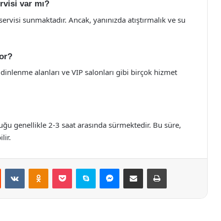
rvisi var mı?
servisi sunmaktadır. Ancak, yanınızda atıştırmalık ve su
or?
dinlenme alanları ve VIP salonları gibi birçok hizmet
ğu genellikle 2-3 saat arasında sürmektedir. Bu süre,
lir.
st
Reddit
VKontakte
Odnoklassniki
Pocket
Skype
Messenger
E-Posta ile paylaş
Yazdır