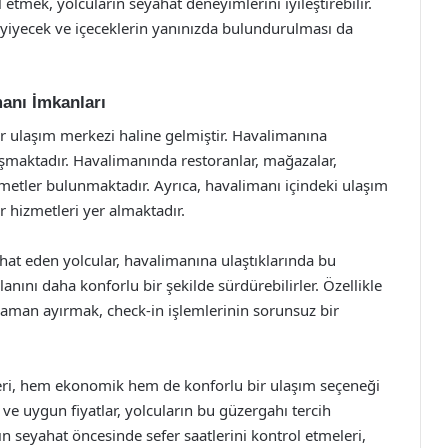
etmek, yolcuların seyahat deneyimlerini iyileştirebilir.
bi yiyecek ve içeceklerin yanınızda bulundurulması da
anı İmkanları
r ulaşım merkezi haline gelmiştir. Havalimanına
laşmaktadır. Havalimanında restoranlar, mağazalar,
izmetler bulunmaktadır. Ayrıca, havalimanı içindeki ulaşım
r hizmetleri yer almaktadır.
at eden yolcular, havalimanına ulaştıklarında bu
nını daha konforlu bir şekilde sürdürebilirler. Özellikle
 zaman ayırmak, check-in işlemlerinin sorunsuz bir
eri, hem ekonomik hem de konforlu bir ulaşım seçeneği
ı ve uygun fiyatlar, yolcuların bu güzergahı tercih
rın seyahat öncesinde sefer saatlerini kontrol etmeleri,