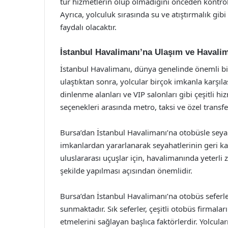
tür hizmetlerin olup olmadığını önceden kontrol 
Ayrıca, yolculuk sırasında su ve atıştırmalık gi
faydalı olacaktır.
İstanbul Havalimanı’na Ulaşım ve Havalim
İstanbul Havalimanı, dünya genelinde önemli bi
ulaştıktan sonra, yolcular birçok imkanla karşı
dinlenme alanları ve VIP salonları gibi çeşitli h
seçenekleri arasında metro, taksi ve özel transfe
Bursa’dan İstanbul Havalimanı’na otobüsle seyah
imkanlardan yararlanarak seyahatlerinin geri kala
uluslararası uçuşlar için, havalimanında yeterli
şekilde yapılması açısından önemlidir.
Bursa’dan İstanbul Havalimanı’na otobüs seferl
sunmaktadır. Sık seferler, çeşitli otobüs firmalar
etmelerini sağlayan başlıca faktörlerdir. Yolcula