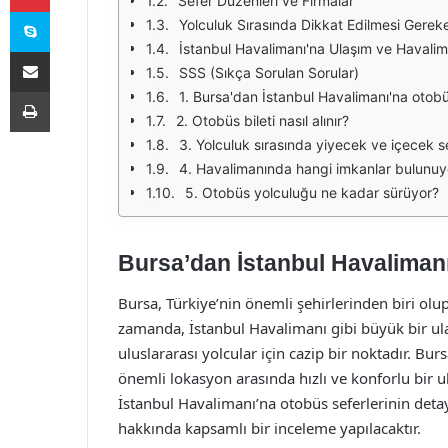
Sefer Düzenleri ve Firmalar
Skype
Yolculuk Sırasında Dikkat Edilmesi Gerek
İstanbul Havalimanı'na Ulaşım ve Havalim
E-Posta ile paylaş
SSS (Sıkça Sorulan Sorular)
Yazdır
1. Bursa'dan İstanbul Havalimanı'na otobüs
2. Otobüs bileti nasıl alınır?
3. Yolculuk sırasında yiyecek ve içecek se
4. Havalimanında hangi imkanlar bulunuy
5. Otobüs yolculuğu ne kadar sürüyor?
Bursa’dan İstanbul Havalimanı
Bursa, Türkiye’nin önemli şehirlerinden biri olup,
zamanda, İstanbul Havalimanı gibi büyük bir ul
uluslararası yolcular için cazip bir noktadır. Bur
önemli lokasyon arasında hızlı ve konforlu bir
İstanbul Havalimanı’na otobüs seferlerinin detayl
hakkında kapsamlı bir inceleme yapılacaktır.