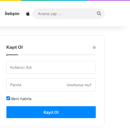
Sitemap
Arama
İletişim
yap
...
Kayıt Ol
Unuttunuz mu?
Beni hatırla
Kayıt Ol