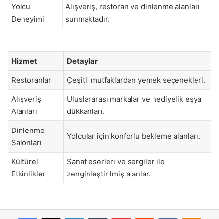
Yolcu
Alışveriş, restoran ve dinlenme alanları
Deneyimi
sunmaktadır.
Hizmet
Detaylar
Restoranlar
Çeşitli mutfaklardan yemek seçenekleri.
Alışveriş
Uluslararası markalar ve hediyelik eşya
Alanları
dükkanları.
Dinlenme
Yolcular için konforlu bekleme alanları.
Salonları
Kültürel
Sanat eserleri ve sergiler ile
Etkinlikler
zenginleştirilmiş alanlar.
Facebook
X
LinkedIn
Tumblr
Pinterest
Reddit
VKontakte
Odnok