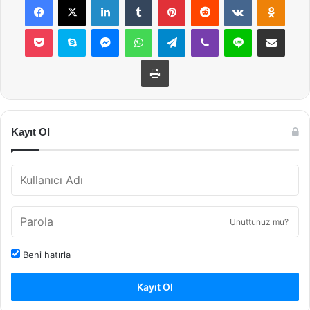
Pocket
Skype
Messenger
WhatsApp
Telegram
Viber
Line
E-Posta ile payla
Yazdır
Kayıt Ol
Unuttunuz mu?
Beni hatırla
Kayıt Ol