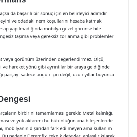
a da başarılı bir sonuç için en belirleyici adımdır.
yüzeyini ve odadaki nem koşullarını hesaba katmak
esap yapılmadığında mobilya güzel görünse bile
dengesiz taşıma veya gereksiz zorlanma gibi problemler
iyat veya görünüm üzerinden değerlendirmez. Ölçü,
i ve hareket yönü gibi ayrıntılar bir araya geldiğinde
ğı parçayı sadece bugün için değil, uzun yıllar boyunca
 Dengesi
çaların birbirini tamamlaması gerekir. Metal kalınlığı,
uması ve yük aktarımı bu bütünlüğün ana bileşenleridir.
manı, mobilyanın dışarıdan fark edilmeyen ama kullanım
r. Bu nedenle Deremfix, teknik detayları anlaşılır kılarak