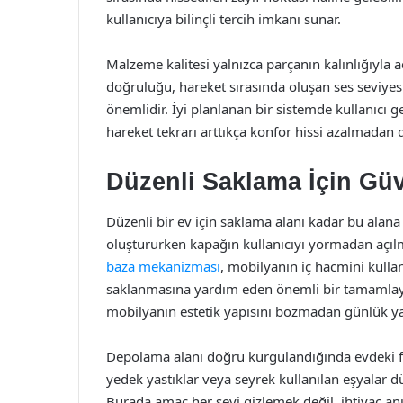
kullanıcıya bilinçli tercih imkanı sunar.
Malzeme kalitesi yalnızca parçanın kalınlığıyla 
doğruluğu, hareket sırasında oluşan ses seviye
önemlidir. İyi planlanan bir sistemde kullanıcı
hareket tekrarı arttıkça konfor hissi azalmadan
Düzenli Saklama İçin Güv
Düzenli bir ev için saklama alanı kadar bu alana
oluştururken kapağın kullanıcıyı yormadan açıl
baza mekanizması
, mobilyanın iç hacmini kulla
saklanmasına yardım eden önemli bir tamamlayıc
mobilyanın estetik yapısını bozmadan günlük ya
Depolama alanı doğru kurgulandığında evdeki fazla
yedek yastıklar veya seyrek kullanılan eşyalar d
Burada amaç her şeyi gizlemek değil, ihtiyaç anı