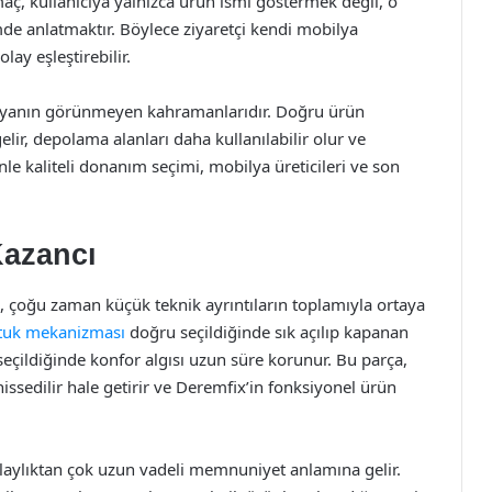
amaç, kullanıcıya yalnızca ürün ismi göstermek değil, o
mde anlatmaktır. Böylece ziyaretçi kendi mobilya
lay eşleştirebilir.
ilyanın görünmeyen kahramanlarıdır. Doğru ürün
elir, depolama alanları daha kullanılabilir olur ve
nle kaliteli donanım seçimi, mobilya üreticileri ve son
Kazancı
, çoğu zaman küçük teknik ayrıntıların toplamıyla ortaya
tuk mekanizması
doğru seçildiğinde sık açılıp kapanan
eçildiğinde konfor algısı uzun süre korunur. Bu parça,
ssedilir hale getirir ve Deremfix’in fonksiyonel ürün
laylıktan çok uzun vadeli memnuniyet anlamına gelir.