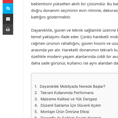
Skype
beklentisini yükselten akıllı bir çözümdür. Bu b
doğru donanım seçiminin evin ritmine, dekorasy
E-Posta ile paylaş
kattığını göstermektir.
Yazdır
Dayanıklılık, güven ve teknik sağlamlık üzerine
temel yaklaşımı ifade eder. Çünkü hareketli m
rağmen ürünün rahatlığını, güven hissini ve uzu
arasında yer alır. Hareketli donanımın tekrarlı
özellikle modern yaşam alanlarında ciddi bir av
daha sade görünür, kullanıcı ise aynı alandan dah
Dayanıklılık Mobilyada Nerede Başlar?
Tekrarlı Kullanımda Performans
Malzeme Kalitesi ve Yük Dengesi
Düzenli Saklama İçin Güvenli Açılım
Montajın Ürün Ömrüne Etkisi
Deremfix ile Sağlam Seçim Yapmak