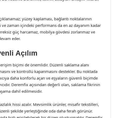
açıklanamaz; yüzey kaplaması, bağlantı noktalarının
si ve zaman içindeki performans da en az dayanım kadar
 gereksiz güç harcamaz, mobilya gövdesi zorlanmaz ve
 devam eder.
enli Açılım
 erişim biçimi de önemlidir. Düzenli saklama alanı
masını ve kontrollü kapanmasını destekler. Bu noktada
nıcıya daha konforlu açan ve eşyaların güvenli biçimde
ıdır. Deremfix açısından değerli olan, saklama fikrinin
şama dahil edilmesidir.
lık hissi azalır. Mevsimlik ürünler, misafir tekstilleri,
üzenli şekilde yerleştiğinde oda daha ferah görünür.
nda hızlı erişilebilecek bir düzen oluşturmaktır. Deremfix