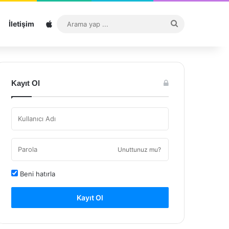
Sitemap
Arama
İletişim
yap
...
Kayıt Ol
Unuttunuz mu?
Beni hatırla
Kayıt Ol