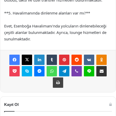
otobüs, taksi ve özel transfer hizmetleri bulunmaktadır.
**5. Havalimanında dinlenme alanları var mı?**
Evet, Esenboğa Havalimanı’nda yolcuların dinlenebileceği
çeşitli alanlar bulunmaktadır. Ayrıca, lounge hizmetleri de
sunulmaktadır.
Facebook
X
LinkedIn
Tumblr
Pinterest
Reddit
VKontakte
Odnok
Pocket
Skype
Messenger
WhatsApp
Telegram
Viber
Line
E-Posta ile payla
Yazdır
Kayıt Ol