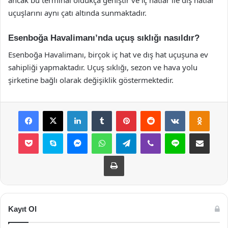
ancak bu terminal oldukça geniştir ve iç hatlar ile dış hatlar
uçuşlarını aynı çatı altında sunmaktadır.
Esenboğa Havalimanı’nda uçuş sıklığı nasıldır?
Esenboğa Havalimanı, birçok iç hat ve dış hat uçuşuna ev
sahipliği yapmaktadır. Uçuş sıklığı, sezon ve hava yolu
şirketine bağlı olarak değişiklik göstermektedir.
Facebook
X
LinkedIn
Tumblr
Pinterest
Reddit
VKontakte
Odnok
Pocket
Skype
Messenger
WhatsApp
Telegram
Viber
Line
E-Posta ile payla
Yazdır
Kayıt Ol