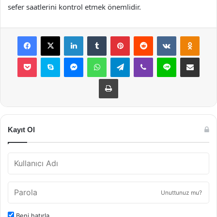
sefer saatlerini kontrol etmek önemlidir.
Facebook
X
LinkedIn
Tumblr
Pinterest
Reddit
VKontakte
Odnok
Pocket
Skype
Messenger
WhatsApp
Telegram
Viber
Line
E-Posta ile payla
Yazdır
Kayıt Ol
Unuttunuz mu?
Beni hatırla