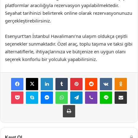
platformlar aracılığıyla rezervasyon yapılabilmektedir.
Seyahat tarihinizi belirterek online olarak rezervasyonunuzu
gerçekleştirebilirsiniz.
Esenyurt’tan İstanbul Havalimanı’na ulaşım oldukça çeşitli
seçenekler sunmaktadır. Özel araç, toplu taşıma ve taksi gibi
alternatiflerle, ihtiyaçlarınıza ve bütçenize en uygun olanı
seçerek konforlu bir yolculuk yapabilirsiniz.
Facebook
X
LinkedIn
Tumblr
Pinterest
Reddit
VKontakte
Odnok
Pocket
Skype
Messenger
WhatsApp
Telegram
Viber
Line
E-Posta ile payla
Yazdır
Kayıt Ol