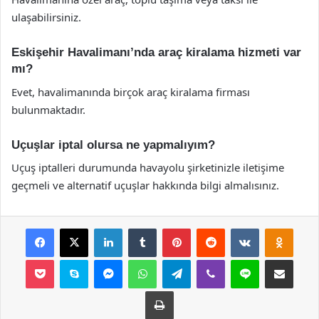
ulaşabilirsiniz.
Eskişehir Havalimanı’nda araç kiralama hizmeti var
mı?
Evet, havalimanında birçok araç kiralama firması
bulunmaktadır.
Uçuşlar iptal olursa ne yapmalıyım?
Uçuş iptalleri durumunda havayolu şirketinizle iletişime
geçmeli ve alternatif uçuşlar hakkında bilgi almalısınız.
Facebook
X
LinkedIn
Tumblr
Pinterest
Reddit
VKontakte
Odnok
Pocket
Skype
Messenger
WhatsApp
Telegram
Viber
Line
E-Posta ile payla
Yazdır