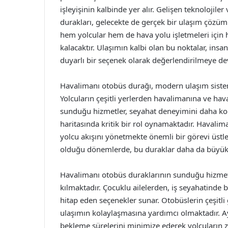
işleyişinin kalbinde yer alır. Gelişen teknolojil
durakları, gelecekte de gerçek bir ulaşım çözüml
hem yolcular hem de hava yolu işletmeleri içi
kalacaktır. Ulaşımın kalbi olan bu noktalar, insa
duyarlı bir seçenek olarak değerlendirilmeye de
Havalimanı otobüs durağı, modern ulaşım sistem
Yolcuların çeşitli yerlerden havalimanına ve hav
sunduğu hizmetler, seyahat deneyimini daha konf
haritasında kritik bir rol oynamaktadır. Havali
yolcu akışını yönetmekte önemli bir görevi üstle
olduğu dönemlerde, bu duraklar daha da büyük 
Havalimanı otobüs duraklarının sunduğu hizmetler
kılmaktadır. Çocuklu ailelerden, iş seyahatinde 
hitap eden seçenekler sunar. Otobüslerin çeşitli 
ulaşımın kolaylaşmasına yardımcı olmaktadır. Ayr
bekleme sürelerini minimize ederek yolcuların z