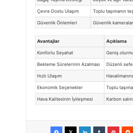
Çevre Dostu Ulaşım
Toplu taşımanın teş
Güvenlik Önlemleri
Güvenlik kameraları
Avantajlar
Açıklama
Konforlu Seyahat
Geniş oturma
Bekleme Sürelerinin Azalması
Düzenli sefe
Hızlı Ulaşım
Havalimanınd
Ekonomik Seçenekler
Toplu taşıma
Hava Kalitesinin İyileşmesi
Karbon salın
Facebook
X
LinkedIn
Tumblr
Pintere