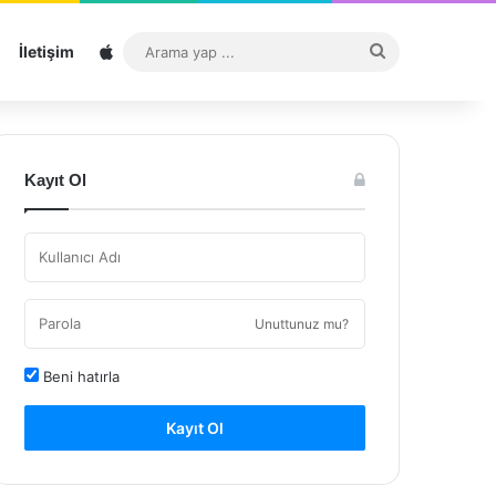
Sitemap
Arama
İletişim
yap
...
Kayıt Ol
Unuttunuz mu?
Beni hatırla
Kayıt Ol