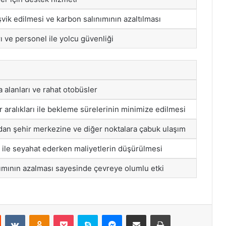
vik edilmesi ve karbon salınımının azaltılması
 ve personel ile yolcu güvenliği
 alanları ve rahat otobüsler
r aralıkları ile bekleme sürelerinin minimize edilmesi
an şehir merkezine ve diğer noktalara çabuk ulaşım
 ile seyahat ederken maliyetlerin düşürülmesi
ımının azalması sayesinde çevreye olumlu etki
st
Reddit
VKontakte
Odnoklassniki
Pocket
Skype
Messenger
E-Posta ile paylaş
Yazdır