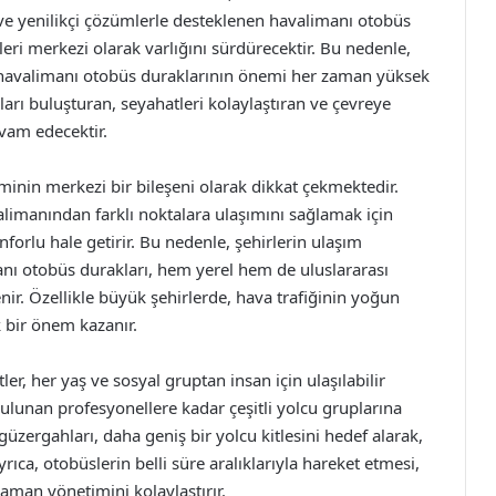
er ve yenilikçi çözümlerle desteklenen havalimanı otobüs
eri merkezi olarak varlığını sürdürecektir. Bu nedenle,
n havalimanı otobüs duraklarının önemi her zaman yüksek
nları buluşturan, seyahatleri kolaylaştıran ve çevreye
vam edecektir.
inin merkezi bir bileşeni olarak dikkat çekmektedir.
alimanından farklı noktalara ulaşımını sağlamak için
orlu hale getirir. Bu nedenle, şehirlerin ulaşım
manı otobüs durakları, hem yerel hem de uluslararası
nir. Özellikle büyük şehirlerde, hava trafiğinin yoğun
bir önem kazanır.
, her yaş ve sosyal gruptan insan için ulaşılabilir
bulunan profesyonellere kadar çeşitli yolcu gruplarına
güzergahları, daha geniş bir yolcu kitlesini hedef alarak,
ıca, otobüslerin belli süre aralıklarıyla hareket etmesi,
aman yönetimini kolaylaştırır.