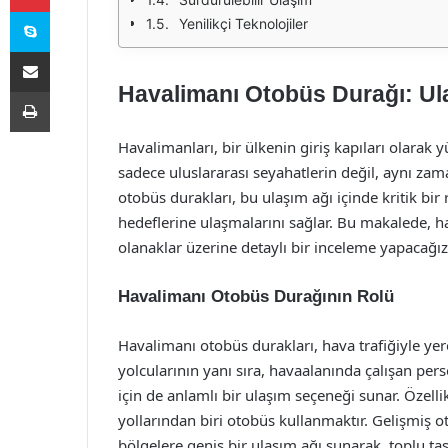
Skype
Yenilikçi Teknolojiler
E-Posta ile paylaş
Havalimanı Otobüs Durağı: Ul
Yazdır
Havalimanları, bir ülkenin giriş kapıları olarak 
sadece uluslararası seyahatlerin değil, aynı za
otobüs durakları, bu ulaşım ağı içinde kritik bir 
hedeflerine ulaşmalarını sağlar. Bu makalede, h
olanaklar üzerine detaylı bir inceleme yapacağız
Havalimanı Otobüs Durağının Rolü
Havalimanı otobüs durakları, hava trafiğiyle ye
yolcularının yanı sıra, havaalanında çalışan per
için de anlamlı bir ulaşım seçeneği sunar. Özell
yollarından biri otobüs kullanmaktır. Gelişmiş 
bölgelere geniş bir ulaşım ağı sunarak, toplu ta