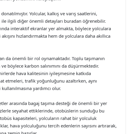
donatılmıştır. Yolcular, kalkış ve varış saatlerini,
 ile ilgili diğer önemli detayları buradan öğrenebilir.
ında interaktif ekranlar yer almakta, böylece yolculara
i akışını hızlandırmakta hem de yolculara daha akıllıca
dan da önemli bir rol oynamaktadır. Toplu taşımanın
ta ve böylece karbon salınımını da düşürmektedir.
irlerde hava kalitesinin iyileşmesine katkıda
at etmeleri, trafik yoğunluğunu azaltırken, aynı
 kullanılmasına yardımcı olur.
ler arasında bagaj taşıma desteği de önemli bir yer
lizlerle seyahat ettiklerinde, otobüslerin sunduğu bu
tobüs kapasiteleri, yolcuların rahat bir yolculuk
lar, hava yolculuğunu tercih edenlerin sayısını artırarak,
ına zemin hazırlar.