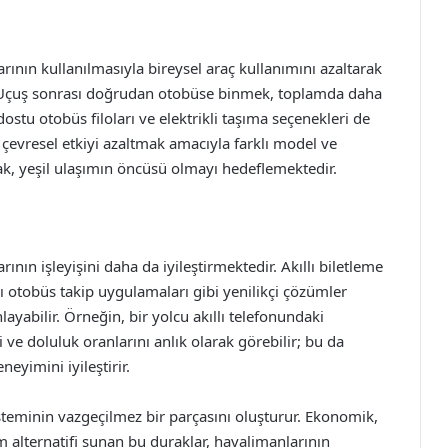
rının kullanılmasıyla bireysel araç kullanımını azaltarak
r. Uçuş sonrası doğrudan otobüse binmek, toplamda daha
stu otobüs filoları ve elektrikli taşıma seçenekleri de
 çevresel etkiyi azaltmak amacıyla farklı model ve
arak, yeşil ulaşımın öncüsü olmayı hedeflemektedir.
ın işleyişini daha da iyileştirmektedir. Akıllı biletleme
 otobüs takip uygulamaları gibi yenilikçi çözümler
layabilir. Örneğin, bir yolcu akıllı telefonundaki
i ve doluluk oranlarını anlık olarak görebilir; bu da
eyimini iyileştirir.
teminin vazgeçilmez bir parçasını oluşturur. Ekonomik,
ım alternatifi sunan bu duraklar, havalimanlarının