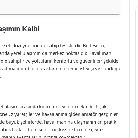
aşımın Kalbi
yüksek düzeyde öneme sahip tesislerdir. Bu tesisler,
manda yerel ulaşımın da merkez noktasıdır. Havalimanı
role sahiptir ve yolcuların konforlu ve güvenli bir şekilde
avalimanı otobüs duraklarının önemi, işleyişi ve sunduğu
.
rel ulaşım arasında köprü görevi görmektedir. Uçak
sonel, ziyaretçiler ve havaalanına giden amatör gezginler
ikle büyük şehirlerde, havalimanına ulaşmanın en pratik
otobüs hatları, hem şehir merkezine hem de çevre
şımanın avantajlarını ortaya koymaktadır.