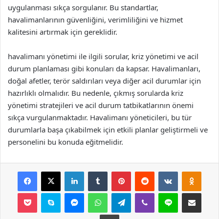
uygulanması sıkça sorgulanır. Bu standartlar,
havalimanlarının güvenliğini, verimliliğini ve hizmet
kalitesini artırmak için gereklidir.
havalimanı yönetimi ile ilgili sorular, kriz yönetimi ve acil
durum planlaması gibi konuları da kapsar. Havalimanları,
doğal afetler, terör saldırıları veya diğer acil durumlar için
hazırlıklı olmalıdır. Bu nedenle, çıkmış sorularda kriz
yönetimi stratejileri ve acil durum tatbikatlarının önemi
sıkça vurgulanmaktadır. Havalimanı yöneticileri, bu tür
durumlarla başa çıkabilmek için etkili planlar geliştirmeli ve
personelini bu konuda eğitmelidir.
Facebook
X
LinkedIn
Tumblr
Pinterest
Reddit
VKontakte
Odnok
Pocket
Skype
Messenger
WhatsApp
Telegram
Viber
Line
E-Posta ile payla
Yazdır