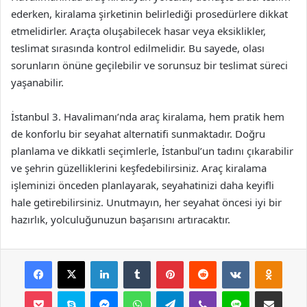
ederken, kiralama şirketinin belirlediği prosedürlere dikkat
etmelidirler. Araçta oluşabilecek hasar veya eksiklikler,
teslimat sırasında kontrol edilmelidir. Bu sayede, olası
sorunların önüne geçilebilir ve sorunsuz bir teslimat süreci
yaşanabilir.
İstanbul 3. Havalimanı’nda araç kiralama, hem pratik hem
de konforlu bir seyahat alternatifi sunmaktadır. Doğru
planlama ve dikkatli seçimlerle, İstanbul’un tadını çıkarabilir
ve şehrin güzelliklerini keşfedebilirsiniz. Araç kiralama
işleminizi önceden planlayarak, seyahatinizi daha keyifli
hale getirebilirsiniz. Unutmayın, her seyahat öncesi iyi bir
hazırlık, yolculuğunuzun başarısını artıracaktır.
Facebook
X
LinkedIn
Tumblr
Pinterest
Reddit
VKontakte
Odnok
Pocket
Skype
Messenger
WhatsApp
Telegram
Viber
Line
E-Posta ile payla