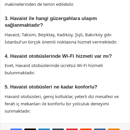
makinelerinden de temin edilebilir.
3. Havaist ile hangi güzergahlara ulaşım
sağlanmaktadır?
Havaist, Taksim, Beşiktaş, Kadıköy, Şişli, Bakırköy gibi
İstanbul’un birçok önemli noktasına hizmet vermektedir.
4. Havaist otobüslerinde Wi-Fi hizmeti var mı?
Evet, Havaist otobüslerinde ücretsiz Wi-Fi hizmeti
bulunmaktadır.
5. Havaist otobüsleri ne kadar konforlu?
Havaist otobüsleri, geniş koltuklar, yeterli diz mesafesi ve
ferah iç mekanları ile konforlu bir yolculuk deneyimi
sunmaktadır.
Facebook
X
LinkedIn
Tumblr
Pinterest
Reddit
VKontakte
Odnok