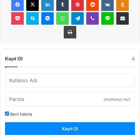
Pocket
Skype
Messenger
WhatsApp
Telegram
Viber
Line
E-Posta ile payla
Yazdır
Kayıt Ol
Unuttunuz mu?
Beni hatırla
Kayıt Ol