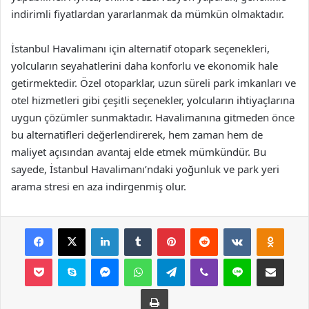
indirimli fiyatlardan yararlanmak da mümkün olmaktadır.
İstanbul Havalimanı için alternatif otopark seçenekleri,
yolcuların seyahatlerini daha konforlu ve ekonomik hale
getirmektedir. Özel otoparklar, uzun süreli park imkanları ve
otel hizmetleri gibi çeşitli seçenekler, yolcuların ihtiyaçlarına
uygun çözümler sunmaktadır. Havalimanına gitmeden önce
bu alternatifleri değerlendirerek, hem zaman hem de
maliyet açısından avantaj elde etmek mümkündür. Bu
sayede, İstanbul Havalimanı’ndaki yoğunluk ve park yeri
arama stresi en aza indirgenmiş olur.
Facebook
X
LinkedIn
Tumblr
Pinterest
Reddit
VKontakte
Odnok
Pocket
Skype
Messenger
WhatsApp
Telegram
Viber
Line
E-Posta ile payla
Yazdır