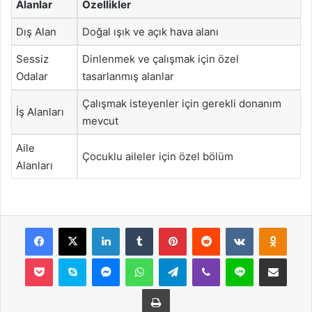
Alanlar
Özellikler
Dış Alan
Doğal ışık ve açık hava alanı
Sessiz
Dinlenmek ve çalışmak için özel
Odalar
tasarlanmış alanlar
Çalışmak isteyenler için gerekli donanım
İş Alanları
mevcut
Aile
Çocuklu aileler için özel bölüm
Alanları
Facebook
X
LinkedIn
Tumblr
Pinterest
Reddit
VKontakte
Odnok
Pocket
Skype
Messenger
WhatsApp
Telegram
Viber
Line
E-Posta ile payla
Yazdır