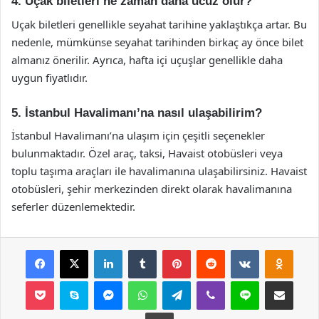
4. Uçak biletleri ne zaman daha ucuz olur?
Uçak biletleri genellikle seyahat tarihine yaklaştıkça artar. Bu
nedenle, mümkünse seyahat tarihinden birkaç ay önce bilet
almanız önerilir. Ayrıca, hafta içi uçuşlar genellikle daha
uygun fiyatlıdır.
5. İstanbul Havalimanı’na nasıl ulaşabilirim?
İstanbul Havalimanı’na ulaşım için çeşitli seçenekler
bulunmaktadır. Özel araç, taksi, Havaist otobüsleri veya
toplu taşıma araçları ile havalimanına ulaşabilirsiniz. Havaist
otobüsleri, şehir merkezinden direkt olarak havalimanına
seferler düzenlemektedir.
Facebook
X
LinkedIn
Tumblr
Pinterest
Reddit
VKontakte
Odnok
Pocket
Skype
Messenger
WhatsApp
Telegram
Viber
Line
E-Posta ile payla
Yazdır