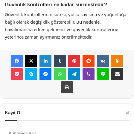
Güvenlik kontrolleri ne kadar sürmektedir?
Güvenlik kontrollerinin süresi, yolcu sayısına ve yoğunluğa
bağlı olarak değişiklik gösterebilir. Bu nedenle,
havalimanına erken gelmeniz ve güvenlik kontrollerine
yeterince zaman ayırmanız önerilmektedir.
Facebook
X
LinkedIn
Tumblr
Pinterest
Reddit
VKontakte
Odnok
Pocket
Skype
Messenger
WhatsApp
Telegram
Viber
Line
E-Posta ile payla
Yazdır
Kayıt Ol