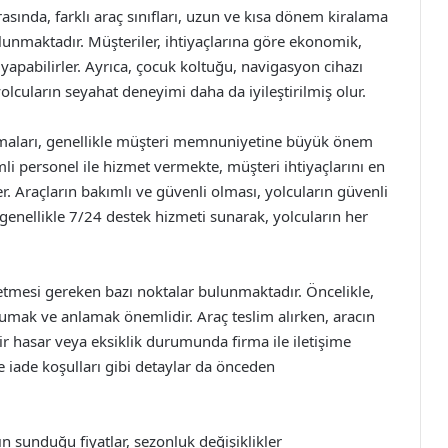
sında, farklı araç sınıfları, uzun ve kısa dönem kiralama
ulunmaktadır. Müşteriler, ihtiyaçlarına göre ekonomik,
apabilirler. Ayrıca, çocuk koltuğu, navigasyon cihazı
yolcuların seyahat deneyimi daha da iyileştirilmiş olur.
rmaları, genellikle müşteri memnuniyetine büyük önem
i personel ile hizmet vermekte, müşteri ihtiyaçlarını en
r. Araçların bakımlı ve güvenli olması, yolcuların güvenli
 genellikle 7/24 destek hizmeti sunarak, yolcuların her
 etmesi gereken bazı noktalar bulunmaktadır. Öncelikle,
kumak ve anlamak önemlidir. Araç teslim alırken, aracın
hasar veya eksiklik durumunda firma ile iletişime
e iade koşulları gibi detaylar da önceden
n sunduğu fiyatlar, sezonluk değişiklikler