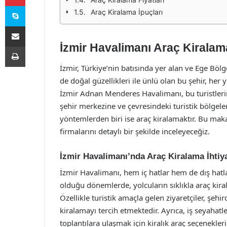
Skype
Araç Kiralama İpuçları
E-Posta ile paylaş
İzmir Havalimanı Araç Kiralam
Yazdır
İzmir, Türkiye’nin batısında yer alan ve Ege Böl
de doğal güzellikleri ile ünlü olan bu şehir, her y
İzmir Adnan Menderes Havalimanı, bu turistlerin
şehir merkezine ve çevresindeki turistik bölgele
yöntemlerden biri ise araç kiralamaktır. Bu mak
firmalarını detaylı bir şekilde inceleyeceğiz.
İzmir Havalimanı’nda Araç Kiralama İhtiy
İzmir Havalimanı, hem iç hatlar hem de dış hatl
olduğu dönemlerde, yolcuların sıklıkla araç ki
Özellikle turistik amaçla gelen ziyaretçiler, şehi
kiralamayı tercih etmektedir. Ayrıca, iş seyaha
toplantılara ulaşmak için kiralık araç seçenekler