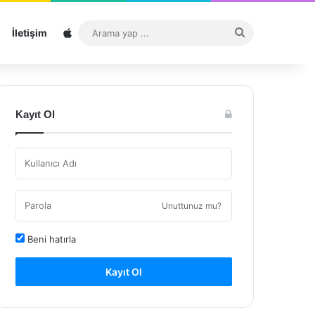
Sitemap
Arama
İletişim
yap
...
Kayıt Ol
Unuttunuz mu?
Beni hatırla
Kayıt Ol