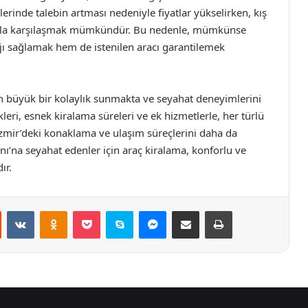
erinde talebin artması nedeniyle fiyatlar yükselirken, kış
arla karşılaşmak mümkündür. Bu nedenle, mümkünse
ı sağlamak hem de istenilen aracı garantilemek
in büyük bir kolaylık sunmakta ve seyahat deneyimlerini
leri, esnek kiralama süreleri ve ek hizmetlerle, her türlü
 İzmir’deki konaklama ve ulaşım süreçlerini daha da
nı’na seyahat edenler için araç kiralama, konforlu ve
ır.
st
Reddit
VKontakte
Odnoklassniki
Pocket
Skype
Messenger
E-Posta ile paylaş
Yazdır