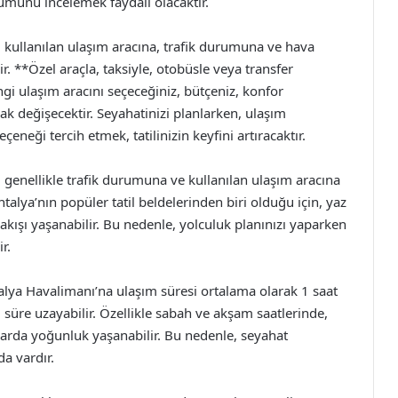
umunu incelemek faydalı olacaktır.
 kullanılan ulaşım aracına, trafik durumuna ve hava
r. **Özel araçla, taksiyle, otobüsle veya transfer
 ulaşım aracını seçeceğiniz, bütçeniz, konfor
ak değişecektir. Seyahatinizi planlarken, ulaşım
neği tercih etmek, tatilinizin keyfini artıracaktır.
genellikle trafik durumuna ve kullanılan ulaşım aracına
talya’nın popüler tatil beldelerinden biri olduğu için, yaz
akışı yaşanabilir. Bu nedenle, yolculuk planınızı yaparken
r.
alya Havalimanı’na ulaşım süresi ortalama olarak 1 saat
süre uzayabilir. Özellikle sabah ve akşam saatlerinde,
ollarda yoğunluk yaşanabilir. Bu nedenle, seyahat
a vardır.