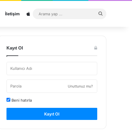
Sitemap
Arama
İletişim
yap
...
Kayıt Ol
Unuttunuz mu?
Beni hatırla
Kayıt Ol