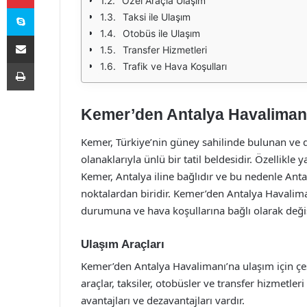
Özel Araçla Ulaşım
Skype
Taksi ile Ulaşım
Otobüs ile Ulaşım
E-Posta ile paylaş
Transfer Hizmetleri
Yazdır
Trafik ve Hava Koşulları
Kemer’den Antalya Havalimanı
Kemer, Türkiye’nin güney sahilinde bulunan ve doğa
olanaklarıyla ünlü bir tatil beldesidir. Özellikle 
Kemer, Antalya iline bağlıdır ve bu nedenle Ant
noktalardan biridir. Kemer’den Antalya Havaliman
durumuna ve hava koşullarına bağlı olarak değiş
Ulaşım Araçları
Kemer’den Antalya Havalimanı’na ulaşım için çeşi
araçlar, taksiler, otobüsler ve transfer hizmetle
avantajları ve dezavantajları vardır.