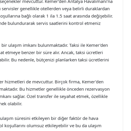
e seçenekler mevcuttur. Kemer’den Antalya Havalimanı’na
 servisler genellikle otellerden veya belirli duraklardan
oşullarına bağlı olarak 1 ila 1.5 saat arasında değişebilir.
nde bulundurarak servis saatlerini kontrol etmeniz
lu bir ulaşım imkanı bulunmaktadır. Taksi ile Kemer’den
t etmeye benzer bir süre alır. Ancak, taksi ücretleri
ilir. Bu nedenle, bütçenizi planlarken taksi ücretlerini
sfer hizmetleri de mevcuttur. Birçok firma, Kemer’den
nmaktadır. Bu hizmetler genellikle önceden rezervasyon
mkanı sağlar. Özel transfer ile seyahat etmek, özellikle
ek olabilir.
laşım süresini etkileyen bir diğer faktör de hava
yol koşullarını olumsuz etkileyebilir ve bu da ulaşım