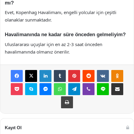
mı?
Evet, Kopenhag Havalimanı, engelli yolcular için çeşitli
olanaklar sunmaktadır.
Havalimanında ne kadar süre önceden gelmeliyim?
Uluslararası uçuşlar için en az 2-3 saat önceden
havalimanında olmanız önerilir.
Facebook
X
LinkedIn
Tumblr
Pinterest
Reddit
VKontakte
Odnok
Pocket
Skype
Messenger
WhatsApp
Telegram
Viber
Line
E-Posta ile payla
Yazdır
Kayıt Ol