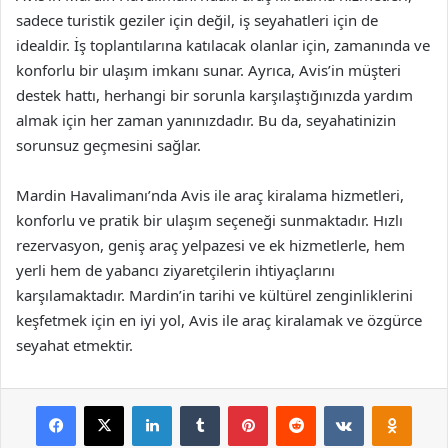
sadece turistik geziler için değil, iş seyahatleri için de
idealdir. İş toplantılarına katılacak olanlar için, zamanında ve
konforlu bir ulaşım imkanı sunar. Ayrıca, Avis’in müşteri
destek hattı, herhangi bir sorunla karşılaştığınızda yardım
almak için her zaman yanınızdadır. Bu da, seyahatinizin
sorunsuz geçmesini sağlar.
Mardin Havalimanı’nda Avis ile araç kiralama hizmetleri,
konforlu ve pratik bir ulaşım seçeneği sunmaktadır. Hızlı
rezervasyon, geniş araç yelpazesi ve ek hizmetlerle, hem
yerli hem de yabancı ziyaretçilerin ihtiyaçlarını
karşılamaktadır. Mardin’in tarihi ve kültürel zenginliklerini
keşfetmek için en iyi yol, Avis ile araç kiralamak ve özgürce
seyahat etmektir.
Facebook
X
LinkedIn
Tumblr
Pinterest
Reddit
VKontakte
Odnok