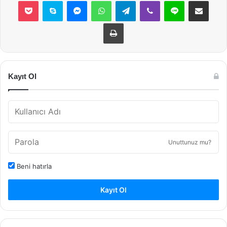
Pocket
Skype
Messenger
WhatsApp
Telegram
Viber
Line
E-Posta ile payla
Yazdır
Kayıt Ol
Unuttunuz mu?
Beni hatırla
Kayıt Ol