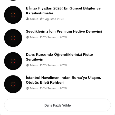
E İmza Fiyatları 2026: En Güncel Bilgiler ve
Karşılaştırmalar
Admin
1 Ağustos 2026
Sevdikleriniz İçin Premium Hediye Deneyimi
Admin
25 Temmuz 2026
Dans Kursunda Öğrendiklerinizi Pistte
Sergileyin
Admin
25 Temmuz 2026
İstanbul Havalimanı’ndan Bursa’ya Ulaşım:
Otobüs Bileti Rehberi
Admin
24 Temmuz 2026
Daha Fazla Yükle