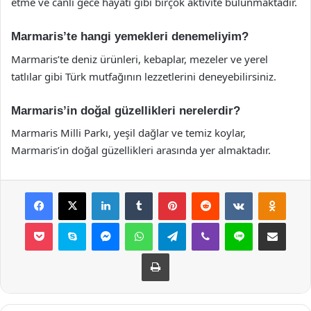
etme ve canlı gece hayatı gibi birçok aktivite bulunmaktadır.
Marmaris’te hangi yemekleri denemeliyim?
Marmaris’te deniz ürünleri, kebaplar, mezeler ve yerel
tatlılar gibi Türk mutfağının lezzetlerini deneyebilirsiniz.
Marmaris’in doğal güzellikleri nerelerdir?
Marmaris Milli Parkı, yeşil dağlar ve temiz koylar,
Marmaris’in doğal güzellikleri arasında yer almaktadır.
Facebook
X
LinkedIn
Tumblr
Pinterest
Reddit
VKontakte
Odnok
Pocket
Skype
Messenger
WhatsApp
Telegram
Viber
Line
E-Posta ile payla
Yazdır