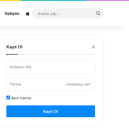
Sitemap
Arama
İletişim
yap
...
Kayıt Ol
Unuttunuz mu?
Beni hatırla
Kayıt Ol