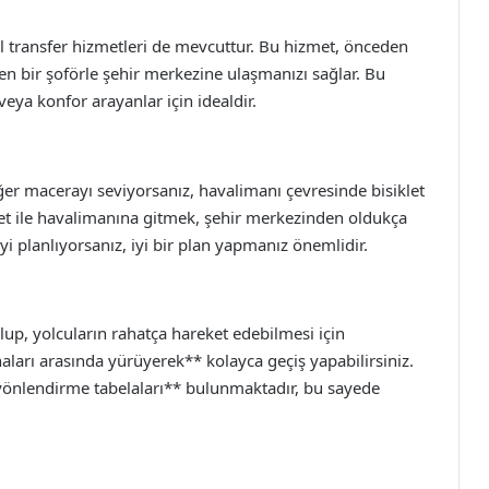
el transfer hizmetleri de mevcuttur. Bu hizmet, önceden
n bir şoförle şehir merkezine ulaşmanızı sağlar. Bu
eya konfor arayanlar için idealdir.
 Eğer macerayı seviyorsanız, havalimanı çevresinde bisiklet
klet ile havalimanına gitmek, şehir merkezinden oldukça
eyi planlıyorsanız, iyi bir plan yapmanız önemlidir.
up, yolcuların rahatça hareket edebilmesi için
naları arasında yürüyerek** kolayca geçiş yapabilirsiniz.
*yönlendirme tabelaları** bulunmaktadır, bu sayede