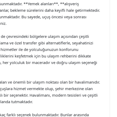
sunmaktadır. **Yemek alanları**, **alışveriş
lar, bekleme sürelerini daha keyifli hale getirmektedir.
unmaktadır. Bu sayede, uçuş öncesi veya sonrası
niz.
e çevresindeki bölgelere ulaşım açısından çeşitli
ama ve özel transfer gibi alternatiflerle, seyahatinizi
ki hizmetler ile de yolculuğunuzun konforunu
elliklerini keşfetmek için bu ulaşım rehberini dikkate
ın, her yolculuk bir maceradır ve doğru ulaşım seçeneği
lan ve önemli bir ulaşım noktası olan bir havalimanıdır.
çuşlara hizmet vermekte olup, şehir merkezine olan
lı bir seçenektir. Havalimanı, modern tesisleri ve çeşitli
planda tutmaktadır.
kaç farklı seçenek bulunmaktadır. Bunlar arasında