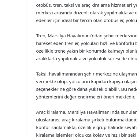
otobüs, tren, taksi ve araç kiralama hizmetleri y
merkezi arasında düzenli olarak yapılmakta ve o
edenler için ideal bir tercih olan otobüsler, yol
Tren, Marsilya Havalimanı’ndan şehir merkezin
hareket eden trenler, yolcuları hızlı ve konforlu
özellikle trene yakın bir konumda kalmayı planlay
aralıklarla yapılmakta ve yolculuk süresi de oldu
Taksi, havalimanından şehir merkezine ulaşmanın 
vermekte olup, yolcuların kapıdan kapıya ulaşımı
seçeneklerine göre daha yüksek olabilir. Bu neden
yöntemlerini değerlendirmeleri önerilmektedir.
Araç kiralama, Marsilya Havalimanı’nda sunulan
uluslararası araç kiralama şirketi bulunmaktadı
konfor sağlamakta, özellikle grup halinde seyah
kiralama işlemleri oldukça kolay ve hızlı bir şeki