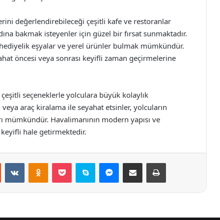
ini değerlendirebileceği çeşitli kafe ve restoranlar
dına bakmak isteyenler için güzel bir fırsat sunmaktadır.
 hediyelik eşyalar ve yerel ürünler bulmak mümkündür.
yahat öncesi veya sonrası keyifli zaman geçirmelerine
eşitli seçeneklerle yolculara büyük kolaylık
i veya araç kiralama ile seyahat etsinler, yolcuların
arı mümkündür. Havalimanının modern yapısı ve
eyifli hale getirmektedir.
st
Reddit
VKontakte
Odnoklassniki
Pocket
Skype
Messenger
E-Posta ile paylaş
Yazdır