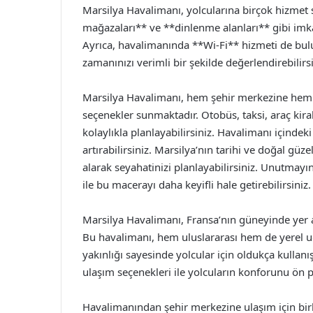
Marsilya Havalimanı, yolcularına birçok hizmet 
mağazaları** ve **dinlenme alanları** gibi imkan
Ayrıca, havalimanında **Wi-Fi** hizmeti de bul
zamanınızı verimli bir şekilde değerlendirebilirsi
Marsilya Havalimanı, hem şehir merkezine hem d
seçenekler sunmaktadır. Otobüs, taksi, araç kiral
kolaylıkla planlayabilirsiniz. Havalimanı içinde
artırabilirsiniz. Marsilya’nın tarihi ve doğal güz
alarak seyahatinizi planlayabilirsiniz. Unutmay
ile bu macerayı daha keyifli hale getirebilirsiniz.
Marsilya Havalimanı, Fransa’nın güneyinde yer a
Bu havalimanı, hem uluslararası hem de yerel u
yakınlığı sayesinde yolcular için oldukça kullanış
ulaşım seçenekleri ile yolcuların konforunu ön 
Havalimanından şehir merkezine ulaşım için bir