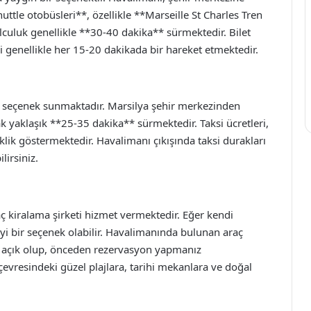
uttle otobüsleri**, özellikle **Marseille St Charles Tren
lculuk genellikle **30-40 dakika** sürmektedir. Bilet
ri genellikle her 15-20 dakikada bir hareket etmektedir.
ir seçenek sunmaktadır. Marsilya şehir merkezinden
ak yaklaşık **25-35 dakika** sürmektedir. Taksi ücretleri,
lik göstermektedir. Havalimanı çıkışında taksi durakları
lirsiniz.
ç kiralama şirketi hizmet vermektedir. Eğer kendi
iyi bir seçenek olabilir. Havalimanında bulunan araç
öre açık olup, önceden rezervasyon yapmanız
 çevresindeki güzel plajlara, tarihi mekanlara ve doğal