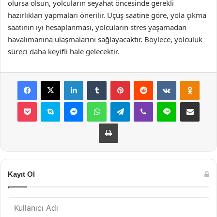
olursa olsun, yolcuların seyahat öncesinde gerekli
hazırlıkları yapmaları önerilir. Uçuş saatine göre, yola çıkma
saatinin iyi hesaplanması, yolcuların stres yaşamadan
havalimanına ulaşmalarını sağlayacaktır. Böylece, yolculuk
süreci daha keyifli hale gelecektir.
Facebook
X
LinkedIn
Tumblr
Pinterest
Reddit
VKontakte
Odnok
Pocket
Skype
Messenger
WhatsApp
Telegram
Viber
Line
E-Posta ile payla
Yazdır
Kayıt Ol