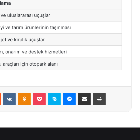
klama
 ve uluslararası uçuşlar
yi ve tarım ürünlerinin taşınması
jet ve kiralık uçuşlar
m, onarım ve destek hizmetleri
 araçları için otopark alanı
st
Reddit
VKontakte
Odnoklassniki
Pocket
Skype
Messenger
E-Posta ile paylaş
Yazdır