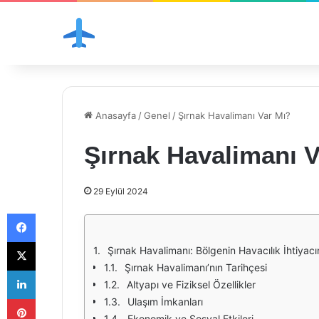
Anasayfa
/
Genel
/
Şırnak Havalimanı Var Mı?
Şırnak Havalimanı V
29 Eylül 2024
Facebook
X
Şırnak Havalimanı: Bölgenin Havacılık İhtiyacı
Şırnak Havalimanı’nın Tarihçesi
LinkedIn
Altyapı ve Fiziksel Özellikler
Pinterest
Ulaşım İmkanları
Ekonomik ve Sosyal Etkileri