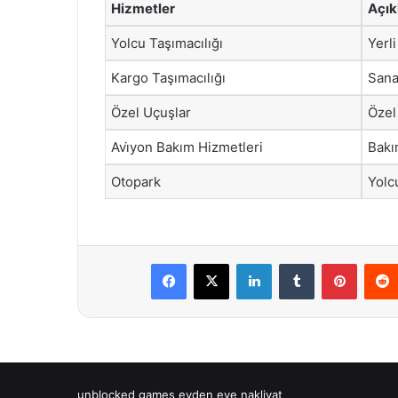
Hizmetler
Açı
Yolcu Taşımacılığı
Yerli
Kargo Taşımacılığı
Sana
Özel Uçuşlar
Özel 
Avi̇yon Bakım Hizmetleri
Bakı
Otopark
Yolcu
Facebook
X
LinkedIn
Tumblr
Pintere
unblocked games
evden eve nakliyat