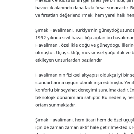
Havacılık endüstrisinin gelişmesiyle birlikte, Ş
havacılık alanında daha fazla fırsat sunacaktır.
ve fırsatları değerlendirmek, hem yerel halk h
Şırnak Havalimanı, Türkiye’nin güneydoğusunda y
1992 yılında sivil havacılığa açılan bu havalima
Havalimanı, özellikle doğu ve güneydoğu illerin
olmuştur. Uçuş sıklığı, mevsimsel yoğunluk ve bö
etkileyen unsurlardan bazılarıdır.
Havalimanının fiziksel altyapısı oldukça iyi bir s
standartlarına uygun olarak inşa edilmiştir. Ye
konforlu bir seyahat deneyimi sunulmaktadır. İni
teknolojik donanımlara sahiptir. Bu nedenle, hem 
ortam sunmaktadır.
Şırnak Havalimanı, hem ticari hem de özel uçuşla
için de zaman zaman aktif hale getirilmektedir.