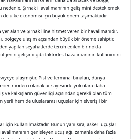
ırnak Havalimanı’nın önemi daha da artacak ve bölge,
 Bu nedenle, Şırnak Havalimanı’nın gelişimini desteklemek
em de ülke ekonomisi için büyük önem taşımaktadır.
er alan ve Şırnak iline hizmet veren bir havalimanıdır.
nı, bölgeye ulaşım açısından büyük bir öneme sahiptir.
den yapılan seyahatlerde tercih edilen bir nokta
lgenin gelişimi gibi faktörler, havalimanının kullanımını
eviyeye ulaşmıştır. Pist ve terminal binaları, dünya
nilenen modern olanaklar sayesinde yolculara daha
ş ve kalkışların güvenliği açısından gerekli olan tüm
yerli hem de uluslararası uçuşlar için elverişli bir
r için kullanılmaktadır. Bunun yanı sıra, askeri uçuşlar
 Havalimanının genişleyen uçuş ağı, zamanla daha fazla