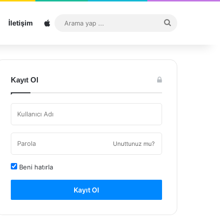
Sitemap
Arama
İletişim
yap
...
Kayıt Ol
Unuttunuz mu?
Beni hatırla
Kayıt Ol