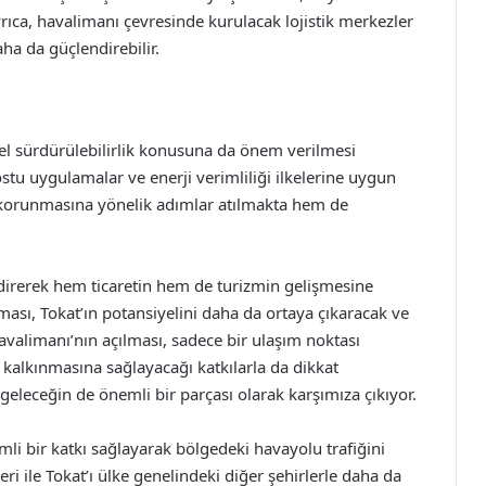
yrıca, havalimanı çevresinde kurulacak lojistik merkezler
aha da güçlendirebilir.
sel sürdürülebilirlik konusuna da önem verilmesi
stu uygulamalar ve enerji verimliliği ilkelerine uygun
 korunmasına yönelik adımlar atılmakta hem de
direrek hem ticaretin hem de turizmin gelişmesine
tması, Tokat’ın potansiyelini daha da ortaya çıkaracak ve
t Havalimanı’nın açılması, sadece bir ulaşım noktası
kalkınmasına sağlayacağı katkılarla da dikkat
 geleceğin de önemli bir parçası olarak karşımıza çıkıyor.
li bir katkı sağlayarak bölgedeki havayolu trafiğini
eri ile Tokat’ı ülke genelindeki diğer şehirlerle daha da