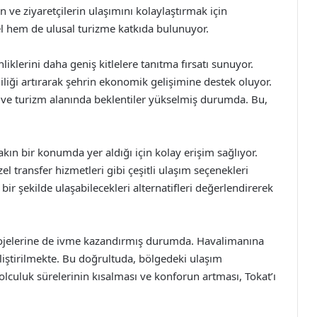
n ve ziyaretçilerin ulaşımını kolaylaştırmak için
el hem de ulusal turizme katkıda bulunuyor.
nliklerini daha geniş kitlelere tanıtma fırsatı sunuyor.
liliği artırarak şehrin ekonomik gelişimine destek oluyor.
et ve turizm alanında beklentiler yükselmiş durumda. Bu,
ın bir konumda yer aldığı için kolay erişim sağlıyor.
l transfer hizmetleri gibi çeşitli ulaşım seçenekleri
t bir şekilde ulaşabilecekleri alternatifleri değerlendirerek
projelerine de ivme kazandırmış durumda. Havalimanına
eliştirilmekte. Bu doğrultuda, bölgedeki ulaşım
olculuk sürelerinin kısalması ve konforun artması, Tokat’ı