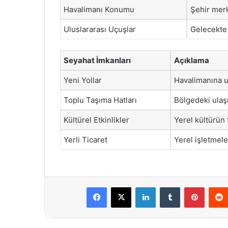
Havalimanı Konumu
Şehir merk
Uluslararası Uçuşlar
Gelecekte 
Seyahat İmkanları
Açıklama
Yeni Yollar
Havalimanına ul
Toplu Taşıma Hatları
Bölgedeki ulaşı
Kültürel Etkinlikler
Yerel kültürün t
Yerli Ticaret
Yerel işletmele
Facebook
X
LinkedIn
Tumblr
Pintere