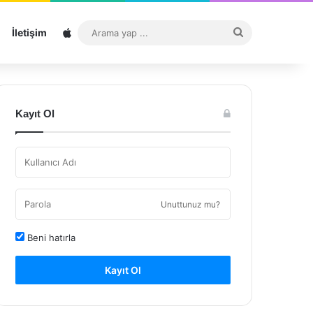
Sitemap
Arama
İletişim
yap
...
Kayıt Ol
Unuttunuz mu?
Beni hatırla
Kayıt Ol