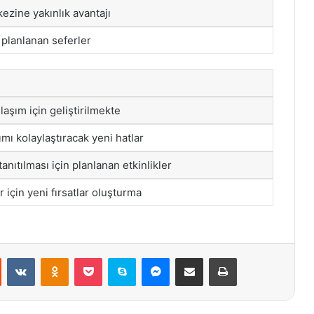
ezine yakınlık avantajı
planlanan seferler
aşım için geliştirilmekte
mı kolaylaştıracak yeni hatlar
anıtılması için planlanan etkinlikler
r için yeni fırsatlar oluşturma
st
Reddit
VKontakte
Odnoklassniki
Pocket
Skype
Messenger
E-Posta ile paylaş
Yazdır