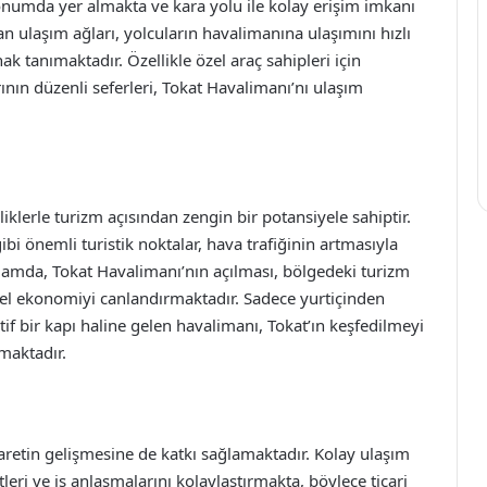
onumda yer almakta ve kara yolu ile kolay erişim imkanı
 ulaşım ağları, yolcuların havalimanına ulaşımını hızlı
ak tanımaktadır. Özellikle özel araç sahipleri için
nın düzenli seferleri, Tokat Havalimanı’nı ulaşım
liklerle turizm açısından zengin bir potansiyele sahiptir.
ibi önemli turistik noktalar, hava trafiğinin artmasıyla
ğlamda, Tokat Havalimanı’nın açılması, bölgedeki turizm
erel ekonomiyi canlandırmaktadır. Sadece yurtiçinden
atif bir kapı haline gelen havalimanı, Tokat’ın keşfedilmeyi
tmaktadır.
caretin gelişmesine de katkı sağlamaktadır. Kolay ulaşım
tleri ve iş anlaşmalarını kolaylaştırmakta, böylece ticari