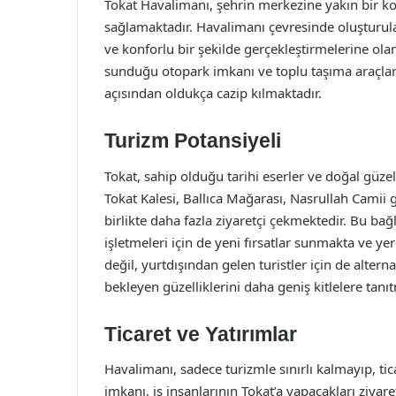
Tokat Havalimanı, şehrin merkezine yakın bir k
sağlamaktadır. Havalimanı çevresinde oluşturulan
ve konforlu bir şekilde gerçekleştirmelerine olan
sunduğu otopark imkanı ve toplu taşıma araçları
açısından oldukça cazip kılmaktadır.
Turizm Potansiyeli
Tokat, sahip olduğu tarihi eserler ve doğal güzel
Tokat Kalesi, Ballıca Mağarası, Nasrullah Camii g
birlikte daha fazla ziyaretçi çekmektedir. Bu ba
işletmeleri için de yeni fırsatlar sunmakta ve y
değil, yurtdışından gelen turistler için de altern
bekleyen güzelliklerini daha geniş kitlelere tanı
Ticaret ve Yatırımlar
Havalimanı, sadece turizmle sınırlı kalmayıp, ti
imkanı, iş insanlarının Tokat’a yapacakları ziyare