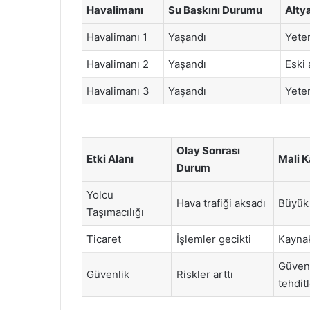
Havalimanı
Su Baskını Durumu
Altya
Havalimanı 1
Yaşandı
Yeter
Havalimanı 2
Yaşandı
Eski 
Havalimanı 3
Yaşandı
Yete
Olay Sonrası
Etki Alanı
Mali K
Durum
Yolcu
Hava trafiği aksadı
Büyük 
Taşımacılığı
Ticaret
İşlemler gecikti
Kaynak
Güven
Güvenlik
Riskler arttı
tehditl