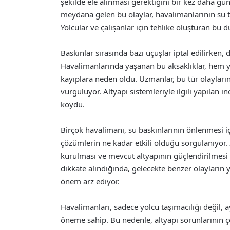
şekilde ele alınması gerektiğini bir kez daha gün
meydana gelen bu olaylar, havalimanlarının su t
Yolcular ve çalışanlar için tehlike oluşturan bu
Baskınlar sırasında bazı uçuşlar iptal edilirken, d
Havalimanlarında yaşanan bu aksaklıklar, hem y
kayıplara neden oldu. Uzmanlar, bu tür olayların
vurguluyor. Altyapı sistemleriyle ilgili yapıla
koydu.
Birçok havalimanı, su baskınlarının önlenmesi iç
çözümlerin ne kadar etkili olduğu sorgulanıyor. İl
kurulması ve mevcut altyapının güçlendirilmesi ger
dikkate alındığında, gelecekte benzer olayların y
önem arz ediyor.
Havalimanları, sadece yolcu taşımacılığı değil,
öneme sahip. Bu nedenle, altyapı sorunlarının ç