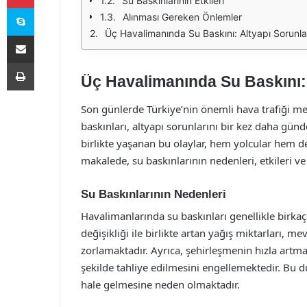
Su Baskınlarının Etkileri
Skype
Alınması Gereken Önlemler
Üç Havalimanında Su Baskını: Altyapı Sorun
E-Posta ile paylaş
Yazdır
Üç Havalimanında Su Baskını:
Son günlerde Türkiye’nin önemli hava trafiği 
baskınları, altyapı sorunlarını bir kez daha gün
birlikte yaşanan bu olaylar, hem yolcular hem de 
makalede, su baskınlarının nedenleri, etkileri v
Su Baskınlarının Nedenleri
Havalimanlarında su baskınları genellikle birka
değişikliği ile birlikte artan yağış miktarları, 
zorlamaktadır. Ayrıca, şehirleşmenin hızla artma
şekilde tahliye edilmesini engellemektedir. Bu 
hale gelmesine neden olmaktadır.