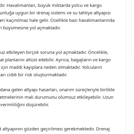
ridir. Havalimanları, büyük miktarda yolcu ve kargo
nluğa uygun bir drenaj sistemi ve su tahliye altyapısı
eri kaçınılmaz hale gelir. Özellikle bazı havalimanlarında
un büyümesine yol açmaktadır.
uz etkileyen birçok soruna yol açmaktadır. Öncelikle,
t planlarını altüst edebilir. Ayrıca, bagajların ve kargo
 için maddi kayıplara neden olmaktadır. Yolcuların
rı ciddi bir risk oluşturmaktadır.
ana gelen altyapı hasarları, onarım süreçleriyle birlikte
letmelerinin mali durumunu olumsuz etkileyebilir. Uzun
erimliliğini düşürebilir.
t altyapının gözden geçirilmesi gerekmektedir. Drenaj