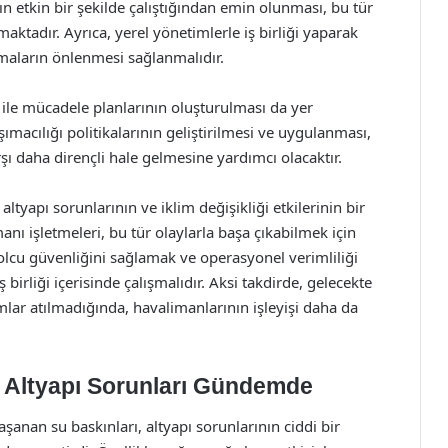
nın etkin bir şekilde çalıştığından emin olunması, bu tür
aktadır. Ayrıca, yerel yönetimlerle iş birliği yaparak
maların önlenmesi sağlanmalıdır.
 ile mücadele planlarının oluşturulması da yer
ımacılığı politikalarının geliştirilmesi ve uygulanması,
şı daha dirençli hale gelmesine yardımcı olacaktır.
tyapı sorunlarının ve iklim değişikliği etkilerinin bir
nı işletmeleri, bu tür olaylarla başa çıkabilmek için
Yolcu güvenliğini sağlamak ve operasyonel verimliliği
birliği içerisinde çalışmalıdır. Aksi takdirde, gelecekte
lar atılmadığında, havalimanlarının işleyişi daha da
 Altyapı Sorunları Gündemde
anan su baskınları, altyapı sorunlarının ciddi bir