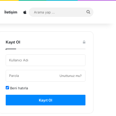
Sitemap
Arama
İletişim
yap
...
Kayıt Ol
Unuttunuz mu?
Beni hatırla
Kayıt Ol