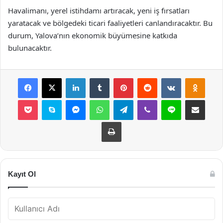
Havalimanı, yerel istihdamı artıracak, yeni iş fırsatları
yaratacak ve bölgedeki ticari faaliyetleri canlandıracaktır. Bu
durum, Yalova’nın ekonomik büyümesine katkıda
bulunacaktır.
Facebook
X
LinkedIn
Tumblr
Pinterest
Reddit
VKontakte
Odnok
Pocket
Skype
Messenger
WhatsApp
Telegram
Viber
Line
E-Posta ile payla
Yazdır
Kayıt Ol