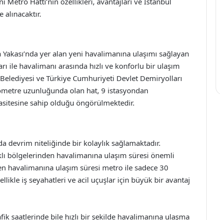
Metro Hattı’nın özellikleri, avantajları ve İstanbul
e alınacaktır.
 Yakası’nda yer alan yeni havalimanına ulaşımı sağlayan
arı ile havalimanı arasında hızlı ve konforlu bir ulaşım
Belediyesi ve Türkiye Cumhuriyeti Devlet Demiryolları
ilometre uzunluğunda olan hat, 9 istasyondan
asitesine sahip olduğu öngörülmektedir.
a devrim niteliğinde bir kolaylık sağlamaktadır.
rklı bölgelerinden havalimanına ulaşım süresi önemli
en havalimanına ulaşım süresi metro ile sadece 30
llikle iş seyahatleri ve acil uçuşlar için büyük bir avantaj
fik saatlerinde bile hızlı bir şekilde havalimanına ulaşma