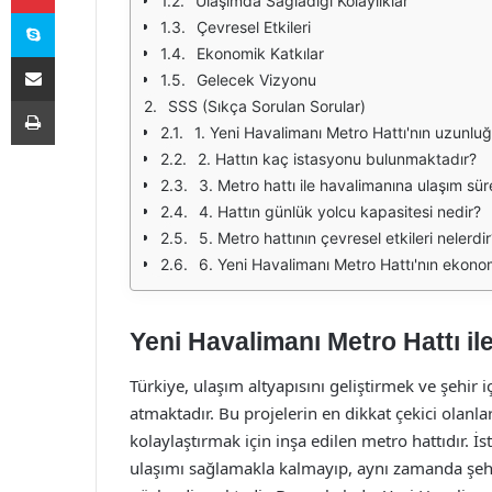
Ulaşımda Sağladığı Kolaylıklar
Skype
Çevresel Etkileri
Ekonomik Katkılar
E-Posta ile paylaş
Gelecek Vizyonu
Yazdır
SSS (Sıkça Sorulan Sorular)
1. Yeni Havalimanı Metro Hattı'nın uzunlu
2. Hattın kaç istasyonu bulunmaktadır?
3. Metro hattı ile havalimanına ulaşım sür
4. Hattın günlük yolcu kapasitesi nedir?
5. Metro hattının çevresel etkileri nelerdir
6. Yeni Havalimanı Metro Hattı'nın ekonomi
Yeni Havalimanı Metro Hattı i
Türkiye, ulaşım altyapısını geliştirmek ve şehir 
atmaktadır. Bu projelerin en dikkat çekici olanl
kolaylaştırmak için inşa edilen metro hattıdır. 
ulaşımı sağlamakla kalmayıp, aynı zamanda şeh