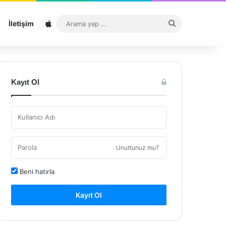
Sitemap
Arama
İletişim
yap
...
Kayıt Ol
Unuttunuz mu?
Beni hatırla
Kayıt Ol