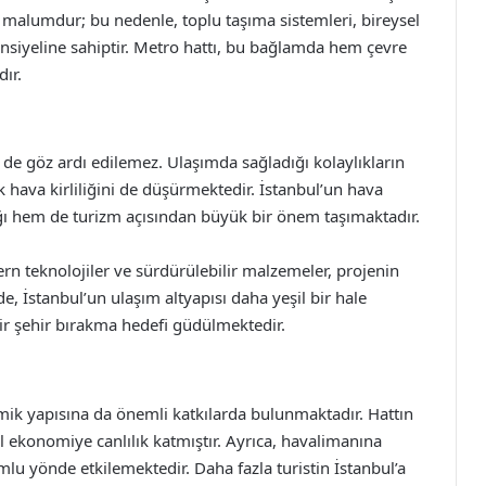
e malumdur; bu nedenle, toplu taşıma sistemleri, bireysel
tansiyeline sahiptir. Metro hattı, bu bağlamda hem çevre
ır.
i de göz ardı edilemez. Ulaşımda sağladığı kolaylıkların
ak hava kirliliğini de düşürmektedir. İstanbul’un hava
ğlığı hem de turizm açısından büyük bir önem taşımaktadır.
rn teknolojiler ve sürdürülebilir malzemeler, projenin
, İstanbul’un ulaşım altyapısı daha yeşil bir hale
bir şehir bırakma hedefi güdülmektedir.
mik yapısına da önemli katkılarda bulunmaktadır. Hattın
el ekonomiye canlılık katmıştır. Ayrıca, havalimanına
lu yönde etkilemektedir. Daha fazla turistin İstanbul’a