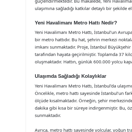
güçlendirmektedir. Bu makalede, Yeni Havalimanı 
ulaşımına sağladığı katkılar detaylı bir şekilde el
Yeni Havalimanı Metro Hattı Nedir?
Yeni Havalimanı Metro Hattı, İstanbul’un Avrupa
bir metro hattıdır. Bu hat, şehrin merkezi noktal
imkanı sunmaktadır. Proje, İstanbul Büyükşehir 
tarafından hayata geçirilmiştir. Toplamda 37 k
oluşmaktadır. Hattın, günlük 600.000 yolcu kap
Ulaşımda Sağladığı Kolaylıklar
Yeni Havalimanı Metro Hattı, İstanbul’da ulaşımd
Öncelikle, metro hattı sayesinde İstanbul’un fa
ölçüde kısalmaktadır. Örneğin, şehir merkezind
dakika gibi kısa bir süreye indirgenmiştir. Bu, öze
sunmaktadır.
Ayrıca, metro hattı sayesinde yolcular, yoğun tra