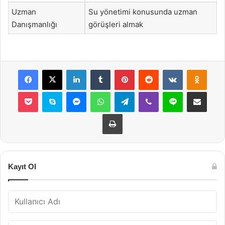
Uzman
Su yönetimi konusunda uzman
Danışmanlığı
görüşleri almak
Facebook
X
LinkedIn
Tumblr
Pinterest
Reddit
VKontakte
Odnok
Pocket
Skype
Messenger
WhatsApp
Telegram
Viber
Line
E-Posta ile payla
Yazdır
Kayıt Ol