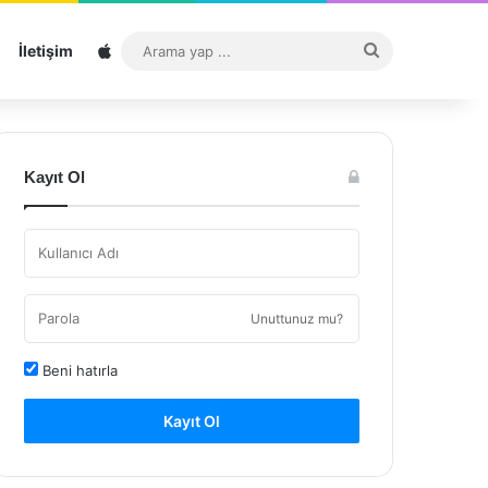
Sitemap
Arama
İletişim
yap
...
Kayıt Ol
Unuttunuz mu?
Beni hatırla
Kayıt Ol