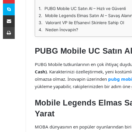
Skype
PUBG Mobile UC Satın Al – Hızlı ve Güvenli
E-Posta ile paylaş
Mobile Legends Elmas Satın Al – Savaş Alanı
Valorant VP ile Efsanevi Skinlere Sahip Ol
Yazdır
Neden İnovapin?
PUBG Mobile UC Satın Al 
PUBG Mobile tutkunlarının en çok ihtiyaç duydu
Cash)
. Karakterinizi özelleştirmek, yeni kostü
olmazsa olmaz. İnovapin üzerinden
pubg mobil
yükleme yapabilir, rakiplerinizden bir adım öne g
Mobile Legends Elmas Sa
Yarat
MOBA dünyasının en popüler oyunlarından biri