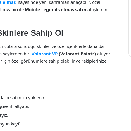
s elmas
sayesinde yeni kahramanlar açabilir, özel
 İnovapin ile
Mobile Legends elmas satın al
işlemini
Skinlere Sahip Ol
unculara sunduğu skinler ve özel içeriklerle daha da
n şeylerden biri
Valorant VP
(Valorant Points)
oluyor.
r için özel görünümlere sahip olabilir ve rakiplerinize
da hesabınıza yüklenir.
venli altyapı.
ayız.
oyun keyfi.