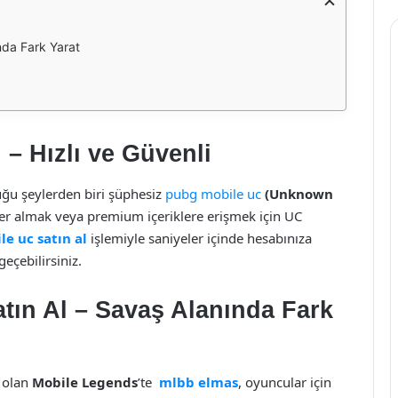
nda Fark Yarat
– Hızlı ve Güvenli
ğu şeylerden biri şüphesiz
pubg mobile uc
(Unknown
mler almak veya premium içeriklere erişmek için UC
e uc satın al
işlemiyle saniyeler içinde hesabınıza
eçebilirsiniz.
tın Al – Savaş Alanında Fark
 olan
Mobile Legends
’te
mlbb elmas
, oyuncular için