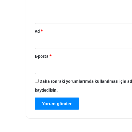
m
*
Ad
*
E-posta
*
Daha sonraki yorumlarımda kullanılması için adı
kaydedilsin.