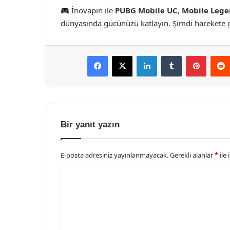
İnovapin ile
PUBG Mobile UC
,
Mobile Lege
dünyasında gücünüzü katlayın. Şimdi harekete ge
Facebook
X
LinkedIn
Tumblr
Pintere
Bir yanıt yazın
E-posta adresiniz yayınlanmayacak.
Gerekli alanlar
*
ile 
Y
o
r
u