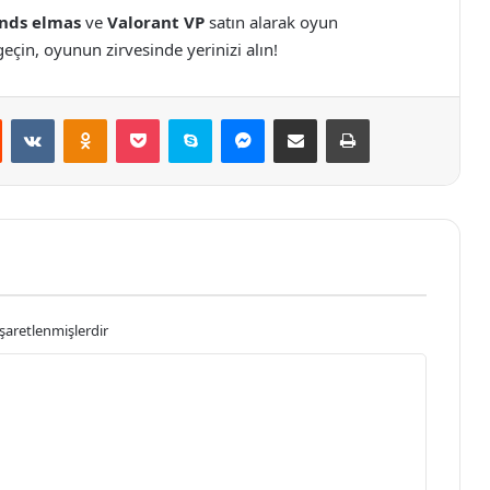
nds elmas
ve
Valorant VP
satın alarak oyun
çin, oyunun zirvesinde yerinizi alın!
st
Reddit
VKontakte
Odnoklassniki
Pocket
Skype
Messenger
E-Posta ile paylaş
Yazdır
işaretlenmişlerdir