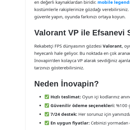
en değerli kaynaklardan biridir.
mobile legend
kostümlerle rakiplerinize gözdağı verebilirsiniz.
güvenle yapın, oyunda farkınızı ortaya koyun.
Valorant VP ile Efsanevi 
Rekabetçi FPS dünyasının gözdesi
Valorant
, oy
heyecanlı hale geliyor. Bu noktada en çok arana
İnovapin’den kolayca VP alarak sevdiğiniz ajanla
tarzınızı gösterebilirsiniz.
Neden İnovapin?
Hızlı teslimat:
Oyun içi kodlarınız anın
Güvenilir ödeme seçenekleri:
%100 gü
7/24 destek:
Her sorunuz için yanınızd
En uygun fiyatlar:
Cebinizi yormadan 